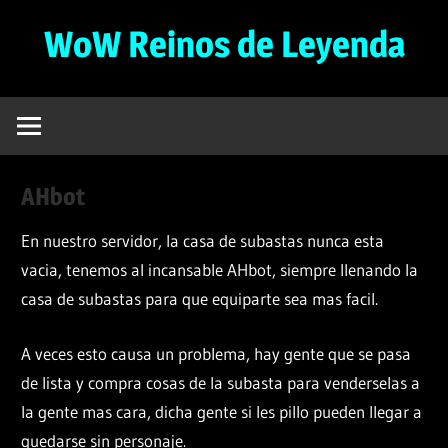
Saltar
WoW Reinos de Leyenda
al
contenido
Servidor
Privado
de
WoW
AHbot
Gratuito
–
En nuestro servidor, la casa de subastas nunca esta
3.3.5a
vacia, tenemos al incansable AHbot, siempre llenando la
casa de subastas para que equiparte sea mas facil.
A veces esto causa un problema, hay gente que se pasa
de lista y compra cosas de la subasta para venderselas a
la gente mas cara, dicha gente si les pillo pueden llegar a
quedarse sin personaje.