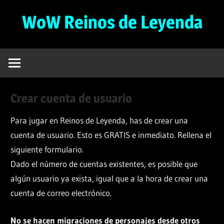
Saltar
WoW Reinos de Leyenda
al
contenido
Servidor
Privado
de
WoW
Crear cuenta de usuario
Gratuito
–
Para jugar en Reinos de Leyenda, has de crear una
3.3.5a
cuenta de usuario. Esto es GRATIS e inmediato. Rellena el
siguiente formulario.
Dado el número de cuentas existentes, es posible que
algún usuario ya exista, igual que a la hora de crear una
cuenta de correo electrónico.
No se hacen migraciones de personajes desde otros