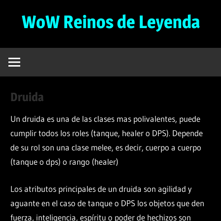
Saltar
WoW Reinos de Leyenda
al
contenido
Servidor
Privado
de
WoW
Druida
Gratuito
–
Un druida es una de las clases mas polivalentes, puede
3.3.5a
cumplir todos los roles (tanque, healer o DPS). Depende
de su rol son una clase melee, es decir, cuerpo a cuerpo
(tanque o dps) o rango (healer)
Los atributos principales de un druida son agilidad y
aguante en el caso de tanque o DPS los objetos que den
fuerza, inteligencia, espíritu o poder de hechizos son