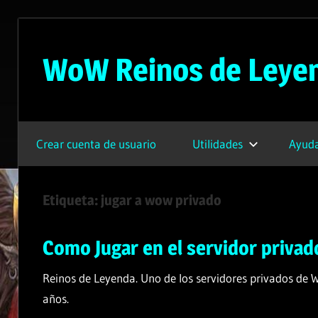
Saltar
al
WoW Reinos de Leye
contenido
Servidor
Privado
Crear cuenta de usuario
Utilidades
Ayuda
de
WoW
Gratuito
Etiqueta:
jugar a wow privado
–
3.3.5a
Como Jugar en el servidor priva
Reinos de Leyenda. Uno de los servidores privados de 
años.