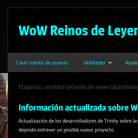
Saltar
al
WoW Reinos de Leye
contenido
Servidor
Privado
Crear cuenta de usuario
Utilidades
Ayuda
de
WoW
Gratuito
Etiqueta:
servidor privado de wow cataclismo
–
3.3.5a
Información actualizada sobre W
Actualización de los desarrolladores de Trinity sobre l
dejando entrever un posible nuevo proyecto.